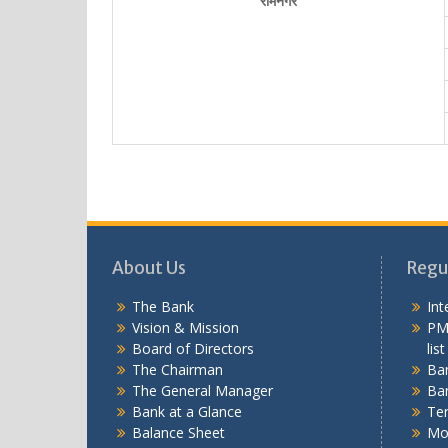
रामनगर
About Us
Regu
The Bank
Int
Vision & Mission
PM
Board of Directors
list
The Chairman
Ba
The General Manager
Ban
Bank at a Glance
Te
Balance Sheet
Mob