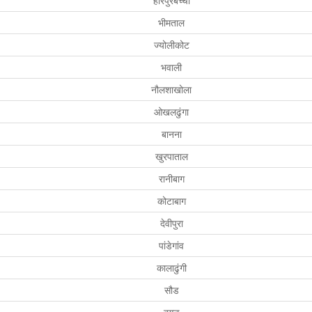
हरिपुरबच्ची
भीमताल
ज्योलीकोट
भवाली
नौलशाखोला
ओखलढुंगा
बानना
खुरपाताल
रानीबाग
कोटाबाग
देवीपुरा
पांडेगांव
कालाढुंगी
सौड