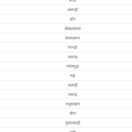
बगड
अमगड़ी
डौन
ओखलकांडा
कालाआगर
गरगड़ी
अमगड़
ज्योश्यूड़ा
नाई
थलाड़ी
रामगढ़
नथुवाखान
मौना
सुयालबाड़ी