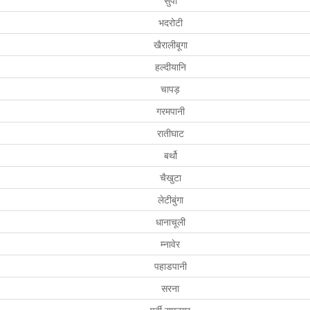
सुपी
भदरोटी
खैरालीबूगा
हल्दीयानि
चापड़
गरमपानी
रातीघाट
बर्थो
चैखुटा
लेटीबुंगा
धानाचूली
म्नावेर
पहाडपानी
सरना