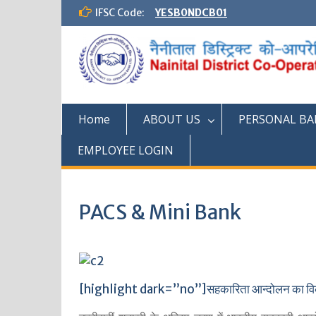
Skip
IFSC Code:
YESB0NDCB01
to
content
Home
ABOUT US
PERSONAL BA
EMPLOYEE LOGIN
PACS & Mini Bank
[highlight dark=”no”]सहकारिता आन्दोलन का वि