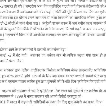
्दोलन असन्तोष एवं उथल-पुथल के दौर से गुजर रहा था। भारत में औद्योगिक क्र
धीरे-2 समाप्त हो गये। राष्ट्रीय आय दिन प्रतिदिन घटती गयी,जिससे बेरोजगारी की 
 कारण बेराजगारी का दबाब जमीन पर पड़ा। खेती की भूमि के लगातार विभाजन एवं 
ॅूजीदारी व्यवस्था इस दौरान अपने चरम पर थी तथा किसानों का अत्यधिक शोषण हुआ 
ोटी-2 जोतों से हाथ धोना पड़ा। अंग्रेजी शासन काल में आये नवीन ऋण व्यवस्था व
े चुकाने के तरीके में परिवर्तन आने के कारण, जिसमें पहले राजस्व कर वस्तु के
गया। महाजन ने किसान से अत्यधिक ब्याजदर पर ऋण की वसूली की अथवा उसक
 गया।
ोरता आने के कारण गांवों में दलालों का वर्चस्व बढ़ा।
था टुकड़ों -2 में बंट गयी। महाजन का बर्चस्व और भी अधिक बढ़ता गया साथ ही 
जाल में फंसा दिया।
सरकार द्वारा दक्षिण एग्रीकल्चर रिलीफ अधिनियम लैण्ड इम्प्रूवमैंट अधिनि
गत कृषक सरकार से कृषि उत्पादों के लिए कम ब्याज दर पर ऋण ले सकते थे तथा प
्तु यह सभी प्रयास बेकार साबित हुए तथा कृषकों की स्थिति दिन प्रतिदिन बिगड़ती गय
आ। मद्रास की सरकार ने सर फैड््िरक निकल्सन को यूरोप में सहकारिता के अ
िकल्सन ने 1899 में भारत सरकार को अपनी रिपोर्ट प्रस्तुत की।
 1901 में भारत में सहकारी समितियों के गठन के लिए एक कमेटी का गठन किया। 