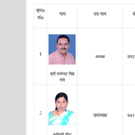
क्रo
नाम
पद नाम
म
संo
1
अध्यक्ष
992
श्री राजेन्द्र सिंह
नेगी
2
941
उपाध्यक्ष
श्रीमती दीपा