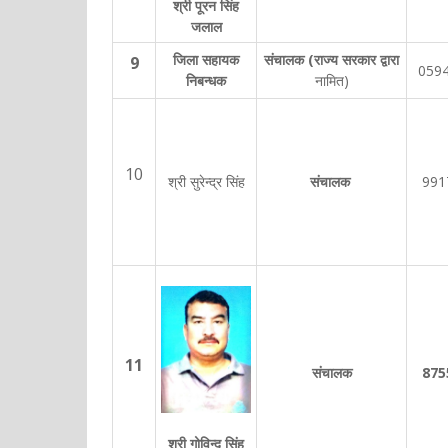
श्री पूरन सिंह
जलाल
जिला सहायक
संचालक (राज्य सरकार द्वारा
9
059
निबन्धक
नामित)
10
श्री सुरेन्द्र सिंह
संचालक
991
11
संचालक
875
श्री गोविन्द सिंह