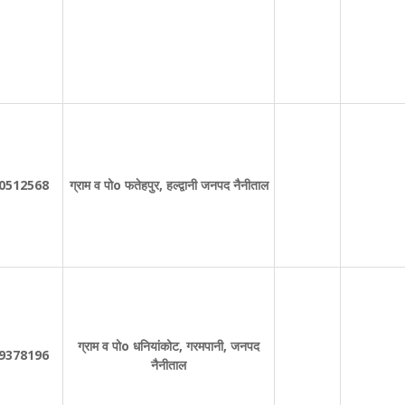
0512568
ग्राम व पोo फतेहपुर, हल्द्वानी जनपद नैनीताल
ग्राम व पोo धनियांकोट, गरमपानी, जनपद
9378196
नैनीताल