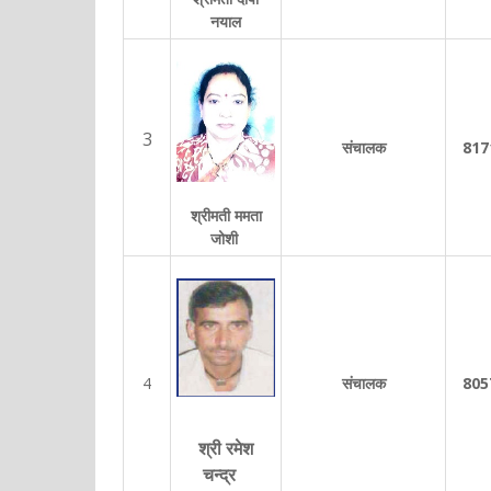
नयाल
3
संचालक
817
श्रीमती ममता
जोशी
4
संचालक
805
श्री रमेश
चन्द्र