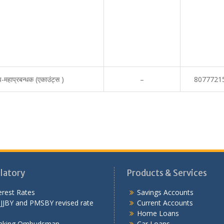
-महाप्रबन्धक (एकाउंट्स )
–
8077721
latory
Products & Services
erest Rates
Savings Accounts
JJBY and PMSBY revised rate
Current Accounts
Home Loans
nking Ombudsman
Car Loans