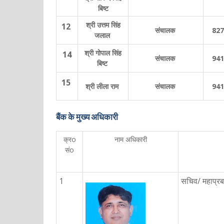
बिष्ट
श्री उत्तम सिंह
12
संचालक
827
जलाल
श्री गोपाल सिंह
14
संचालक
941
बिष्ट
15
श्री लीला राम
संचालक
941
बैंक के मुख्य अधिकारी
क्रo
नाम अधिकारी
संo
1
सचिव/ महाप्रब