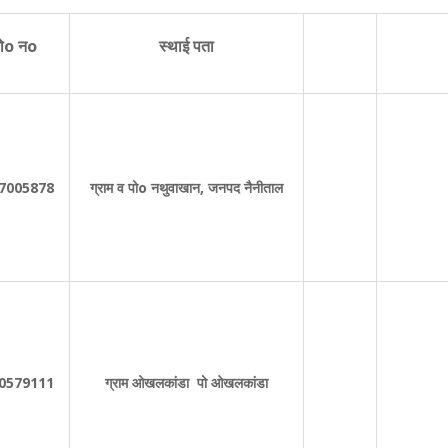
ोo नo
स्थाई पता
7005878
ग्राम व पोo नथुवाखान, जनपद नैनीताल
0579111
ग्राम ओखलकांडा पो ओखलकांडा