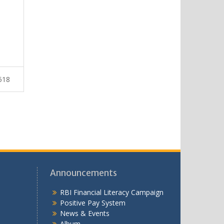
518
Announcements
RBI Financial Literacy Campaign
Positive Pay System
News & Events
Album