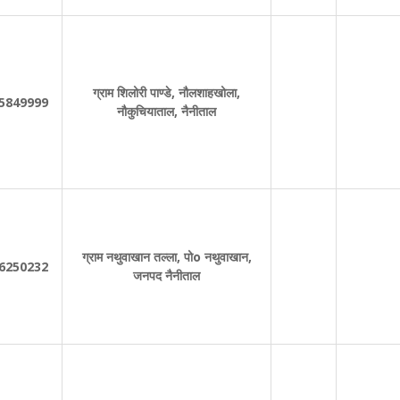
ग्राम शिलोरी पाण्डे, नौलशाहखोला,
5849999
नौकुचियाताल, नैनीताल
ग्राम नथुवाखान तल्ला, पोo नथुवाखान,
6250232
जनपद नैनीताल