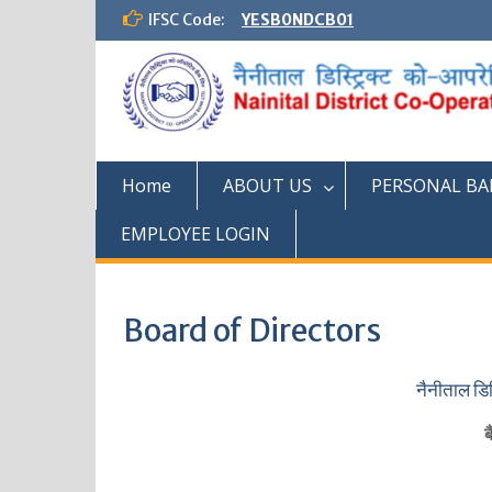
Skip
IFSC Code:
YESB0NDCB01
to
content
Home
ABOUT US
PERSONAL BA
EMPLOYEE LOGIN
Board of Directors
नैनीताल डिस
ब